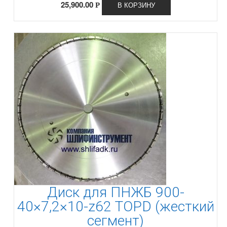
25,900.00
В КОРЗИНУ
Р
Диск для ПНЖБ 900-
40×7,2×10-z62 TOPD (жесткий
сегмент)