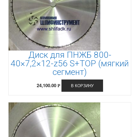
Диск для ПНЖБ 800-
40×7,2×12-z56 S+TOP (мягкий
сегмент)
24,100.00
В КОРЗИНУ
Р