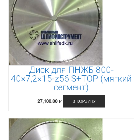
Диск для ПНЖБ 800-
40×7,2×15-z56 S+TOP (мягкий
сегмент)
27,100.00
В КОРЗИНУ
Р