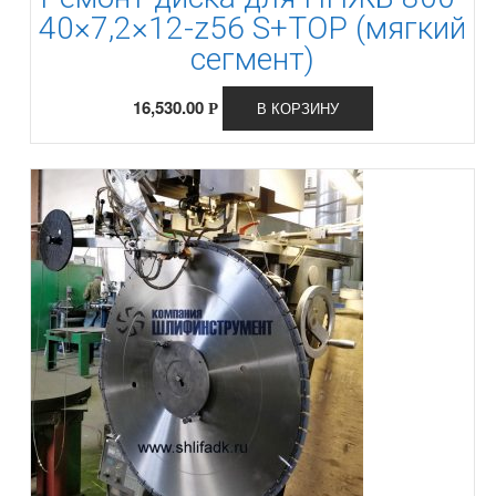
40×7,2×12-z56 S+TOP (мягкий
сегмент)
16,530.00
В КОРЗИНУ
Р