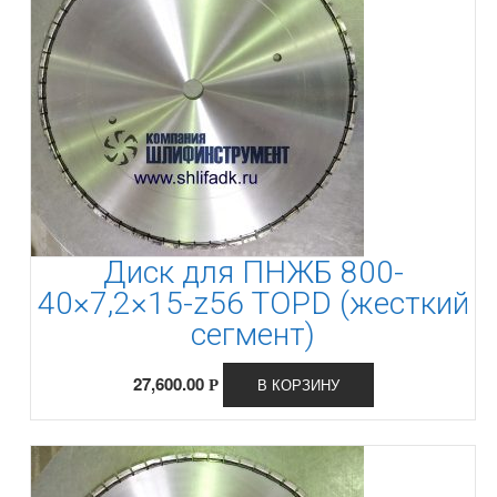
Диск для ПНЖБ 800-
40×7,2×15-z56 TOPD (жесткий
сегмент)
27,600.00
В КОРЗИНУ
Р