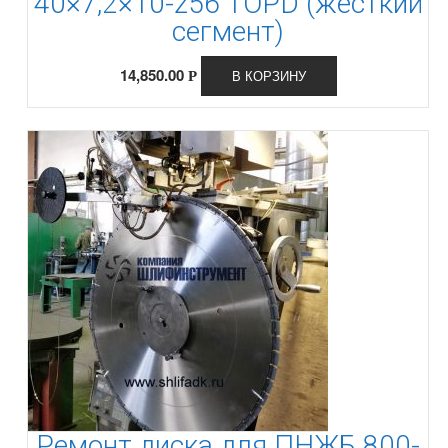
40×7,2×10-z56 TOPD (жесткий
сегмент)
14,850.00
В КОРЗИНУ
Р
Ремонт диска для ПНЖБ 800-