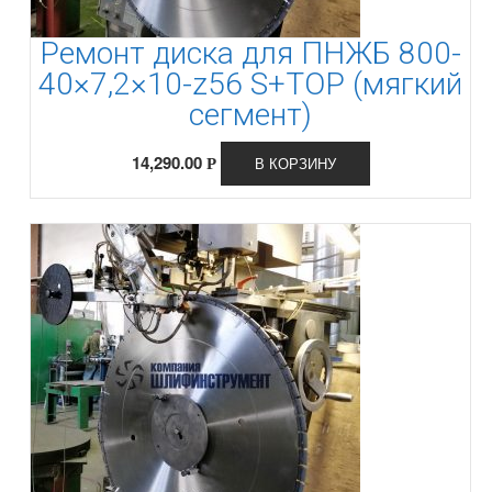
Ремонт диска для ПНЖБ 800-
40×7,2×10-z56 S+TOP (мягкий
сегмент)
14,290.00
В КОРЗИНУ
Р