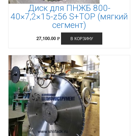
Диск для ПНЖБ 800-
40×7,2×15-z56 S+TOP (мягкий
сегмент)
27,100.00
В КОРЗИНУ
Р