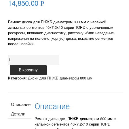
14,850.00
Р
Ремонт диска для ПНЖБ диаметром 800 мм с напайкой
алмазных сегментов 40х7,2х10 серии TOPD с увеличенным
ресурсом, включая: диагностику, рихтовку и/или наведение
напряжения на полотно (корпус) диска, вскрытие сегментов
после напайки.
Количество
Ремонт
диска
В корзину
для
Категория:
Диски для ПНЖБ диаметром 800 мм
ПНЖБ
800-
40x7,2x10-
z56
TOPD
Описание
Описание
(жесткий
сегмент)
Детали
Ремонт диска для ПНЖБ диаметром 800 мм с
напайкой сегментов 40х7,2х10 серии TOPD