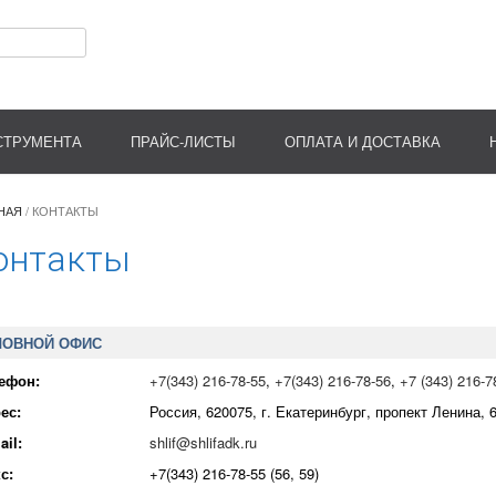
СТРУМЕНТА
ПРАЙС-ЛИСТЫ
ОПЛАТА И ДОСТАВКА
НАЯ
/
КОНТАКТЫ
онтакты
ЛОВНОЙ ОФИС
ефон:
+7(343) 216-78-55
,
+7(343) 216-78-56
,
+7 (343) 216-7
ес:
Россия, 620075, г. Екатеринбург, пропект Ленина, 
ail:
shlif@shlifadk.ru
с:
+7(343) 216-78-55 (56, 59)