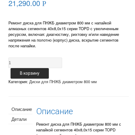
21,290.00
Р
Ремонт диска для ПНЖБ диаметром 800 мм с напайкой
алмазных сегментов 40х8,0х15 серии TOPD с увеличенным
ресурсом, включая: диагностику, рихтовку и/или наведение
напряжения на полотно (корпус) диска, вскрытие сегментов
после напайки.
Количество
Ремонт
диска
В корзину
для
Категория:
Диски для ПНЖБ диаметром 800 мм
ПНЖБ
800-
40x8,0x15-
z56
TOPD
Описание
Описание
(жесткий
сегмент)
Детали
Ремонт диска для ПНЖБ диаметром 800 мм с
напайкой сегментов 40х8,0х15 серии TOPD