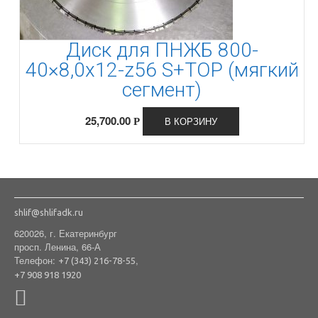
Диск для ПНЖБ 800-
40×8,0x12-z56 S+TOP (мягкий
сегмент)
25,700.00
В КОРЗИНУ
Р
shlif@shlifadk.ru
620026, г. Екатеринбург
просп. Ленина, 66-А
Телефон:
,
+7 (343) 216-78-55
+7 908 918 1920