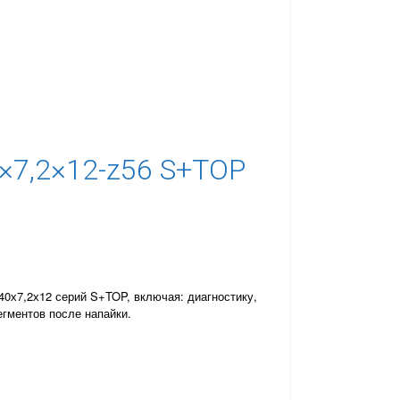
×7,2×12-z56 S+TOP
0х7,2х12 серий S+TOP, включая: диагностику,
егментов после напайки.