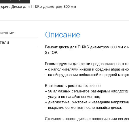
гория:
Диски для ПНЖБ диаметром 800 мм
ЖБ
,2x12-
OP
исание
Описание
кий
ент)
тали
Ремонт диска для ПНЖБ диаметром 800 мм с н
S+TOP.
Рекомендуется для резки преднапряженного же
– с наполнителями низкой и средней абразивно
– на оборудовании небольшой и средней мощно
В стоимость ремонта включено:
– 56 алмазных сегментов размерами 40х7,2х12
– услуга по напайке сегментов;
– диагностика, рихтовка и наведение напряжени
– вскрытие сегментов после напайки диска.
Стоимость нового диска с аналогичными сегмен