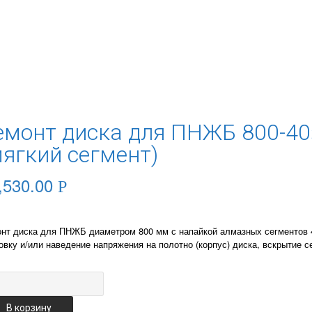
емонт диска для ПНЖБ 800-40
мягкий сегмент)
,530.00
Р
нт диска для ПНЖБ диаметром 800 мм с напайкой алмазных сегментов 4
овку и/или наведение напряжения на полотно (корпус) диска, вскрытие с
чество
онт
а
В корзину