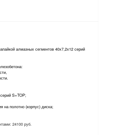
апайкой алмазных сегментов 40х7,2х12 серий
лезобетона:
сти,
сти.
 серий S+TOP;
я на полотно (корпус) диска;
тами: 24100 руб.