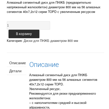
Алмазный сегментный диск для ПНЖБ (предварительно
напряженный железобетон) диаметром 800 мм на 56 алмазных
сегментов 40х7,2х12 серии TOPD с увеличенным ресурсом
Количество
Диск
для
В корзину
ПНЖБ
Категория:
Диски для ПНЖБ диаметром 800 мм
800-
40x7,2x12-
z56
TOPD
(жесткий
Описание
Описание
сегмент)
Детали
Алмазный сегментный диск для ПНЖБ
диаметром 800 мм на 56 алмазных сегментов
40х7,2х12 серии TOPD.
Увеличенный ресурс.
Рекомендуется для резки преднапряженного
железобетона:
– с наполнителями средней и высокой
абразивности,