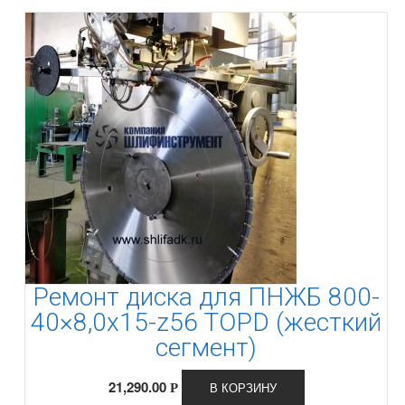
Ремонт диска для ПНЖБ 800-
40×8,0x15-z56 TOPD (жесткий
сегмент)
21,290.00
В КОРЗИНУ
Р