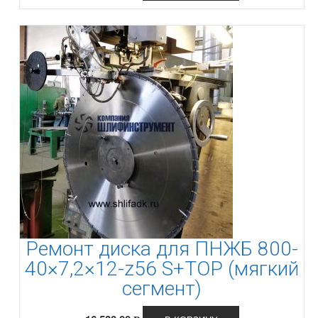
Ремонт диска для ПНЖБ 800-
40×7,2×12-z56 S+TOP (мягкий
сегмент)