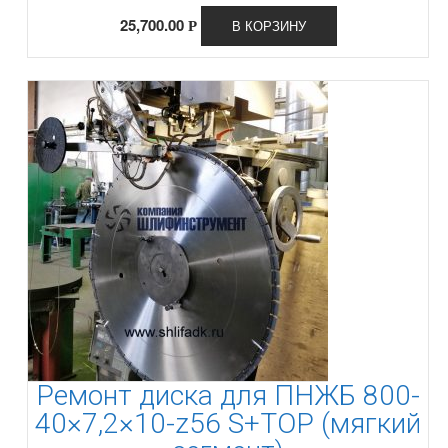
25,700.00
В КОРЗИНУ
Р
Ремонт диска для ПНЖБ 800-
40×7,2×10-z56 S+TOP (мягкий