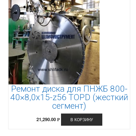
Ремонт диска для ПНЖБ 800-
40×8,0x15-z56 TOPD (жесткий
сегмент)
21,290.00
В КОРЗИНУ
Р