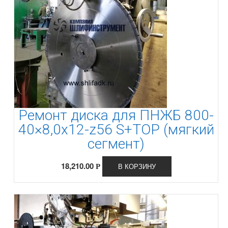
Ремонт диска для ПНЖБ 800-
40×8,0x12-z56 S+TOP (мягкий
сегмент)
18,210.00
В КОРЗИНУ
Р