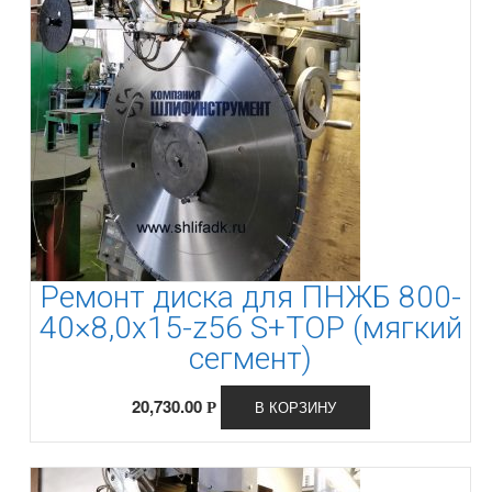
Ремонт диска для ПНЖБ 800-
40×8,0x15-z56 S+TOP (мягкий
сегмент)
20,730.00
В КОРЗИНУ
Р