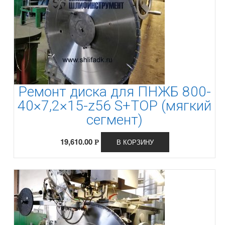
Ремонт диска для ПНЖБ 800-
40×7,2×15-z56 S+TOP (мягкий
сегмент)
19,610.00
В КОРЗИНУ
Р