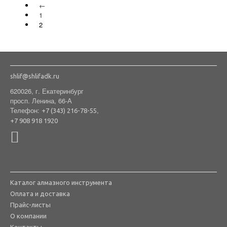
←
1
2
shlif@shlifadk.ru
620026, г. Екатеринбург
просп. Ленина, 66-А
Телефон:
,
+7 (343) 216-78-55
+7 908 918 1920
Каталог алмазного инструмента
Оплата и доставка
Прайс-листы
О компании