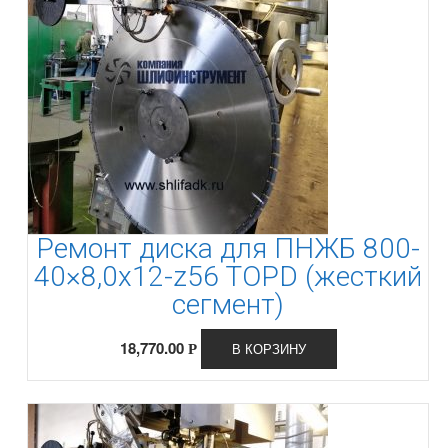
Ремонт диска для ПНЖБ 800-
40×8,0x12-z56 TOPD (жесткий
сегмент)
18,770.00
В КОРЗИНУ
Р