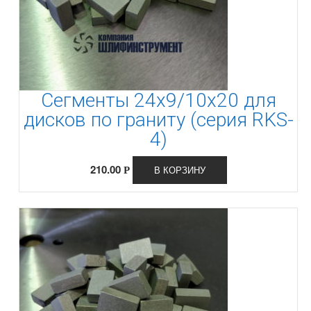
Сегменты 24х9/10х20 для
дисков по граниту (серия RKS-
4)
210.00
В КОРЗИНУ
Р