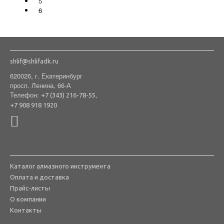
5
6
shlif@shlifadk.ru
620026, г. Екатеринбург
просп. Ленина, 66-А
Телефон:
,
+7 (343) 216-78-55
+7 908 918 1920
Каталог алмазного инструмента
Оплата и доставка
Прайс-листы
О компании
Контакты