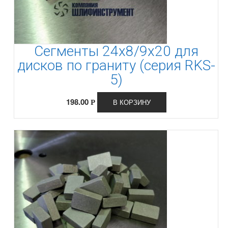
Сегменты 24х8/9х20 для
дисков по граниту (серия RKS-
5)
198.00
В КОРЗИНУ
Р