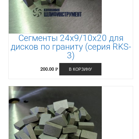
Сегменты 24х9/10х20 для
дисков по граниту (серия RKS-
3)
200.00
В КОРЗИНУ
Р