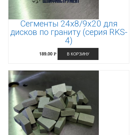
Сегменты 24х8/9х20 для
дисков по граниту (серия RKS-
4)
189.00
В КОРЗИНУ
Р