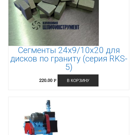
Сегменты 24х9/10х20 для
дисков по граниту (серия RKS-
5)
220.00
В КОРЗИНУ
Р