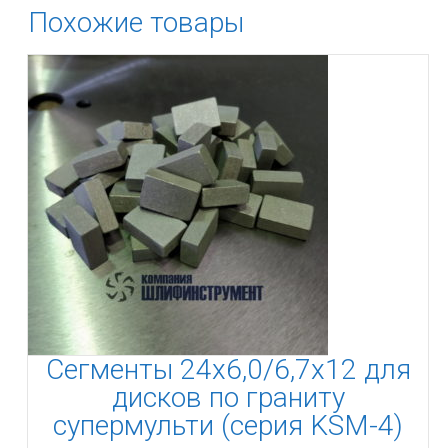
Похожие товары
Сегменты 24х6,0/6,7х12 для
дисков по граниту
супермульти (серия KSМ-4)