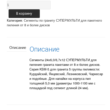
Количество
Сегменты
24х6,0/6,7х12
В корзину
для
Категория:
Сегменты по граниту СУПЕРМУЛЬТИ для пакетного
дисков
пиления от 8 и более дисков
по
граниту
супермульти
(серия
KSМ-5)
Описание
Описание
Сегменты 24х6,0/6,7х12 СУПЕРMУЛЬТИ для
пиления гранита пакетами от 8 и более дисков.
Серия KSМ-5 для гранита 5 группы пилимости:
Курдайский, Янцевский, Лезниковский, Чаркесар
и подобные. Для напайки на корпуса пил
толщиной 5,0 мм (диаметры 1000-1100 мм с
площадкой под сегмент длиной 24 мм).