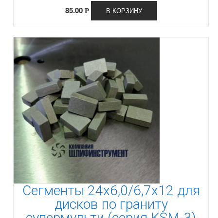
85.00
В КОРЗИНУ
Р
Сегменты 24х6,0/6,7х12 для
дисков по граниту
супермульти (серия KSМ-3)