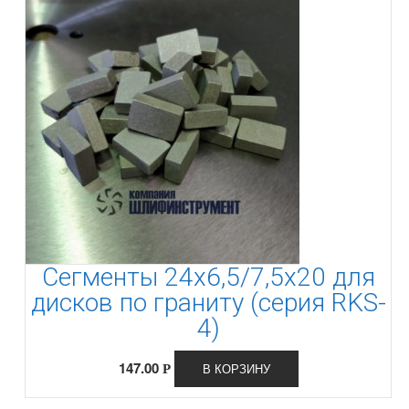
Сегменты 24х6,5/7,5х20 для
дисков по граниту (серия RKS-
4)
147.00
В КОРЗИНУ
Р