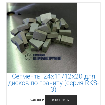
Сегменты 24х11/12х20 для
дисков по граниту (серия RKS-
3)
240.00
В КОРЗИНУ
Р