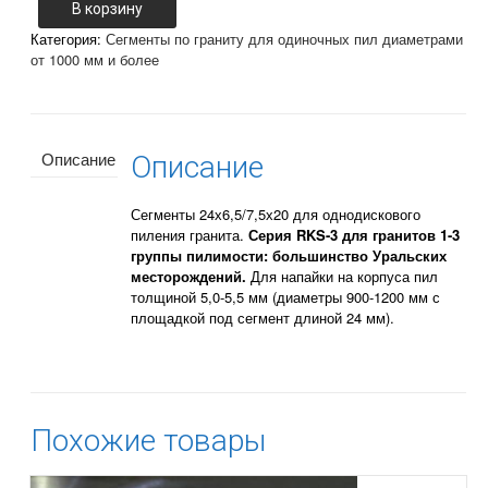
24х6,5/7,5х20
В корзину
для
Категория:
Сегменты по граниту для одиночных пил диаметрами
дисков
от 1000 мм и более
по
граниту
(серия
RKS-
3)
Описание
Описание
Сегменты 24х6,5/7,5х20 для однодискового
пиления гранита.
Серия RKS-3 для гранитов 1-3
группы пилимости: большинство Уральских
месторождений.
Для напайки на корпуса пил
толщиной 5,0-5,5 мм (диаметры 900-1200 мм с
площадкой под сегмент длиной 24 мм).
Похожие товары