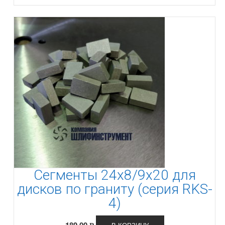
Сегменты 24х8/9х20 для
дисков по граниту (серия RKS-
4)
189.00