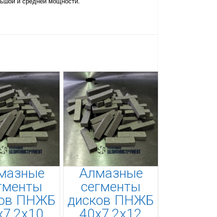
льшой и средней мощности.
мазные
Алмазные
гменты
сегменты
ков ПНЖБ
дисков ПНЖБ
х7,2х10
40х7,2х12