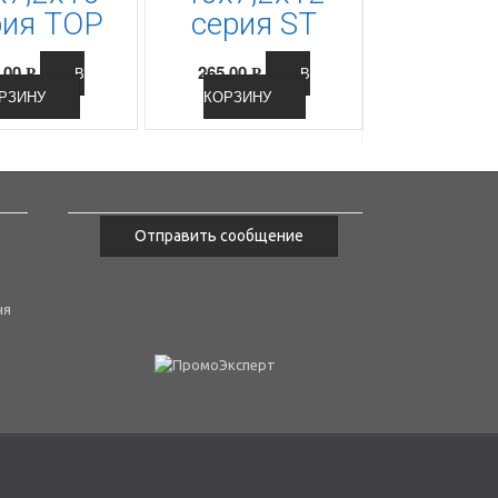
рия ТОР
серия SТ
.00
265.00
В
В
Р
Р
РЗИНУ
КОРЗИНУ
Отправить сообщение
ня