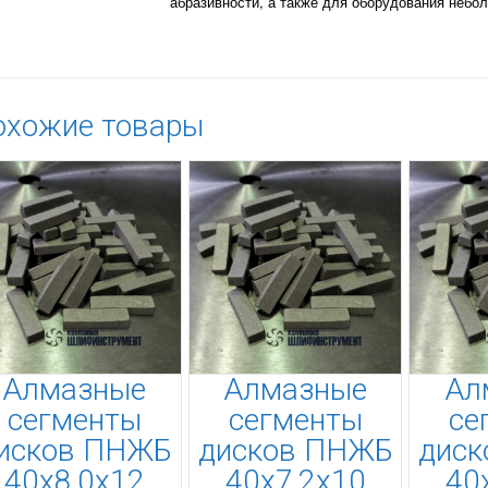
абразивности, а также для оборудования небо
охожие товары
Алмазные
Алмазные
Ал
сегменты
сегменты
се
исков ПНЖБ
дисков ПНЖБ
дис
40х8,0х12
40х7,2х10
40