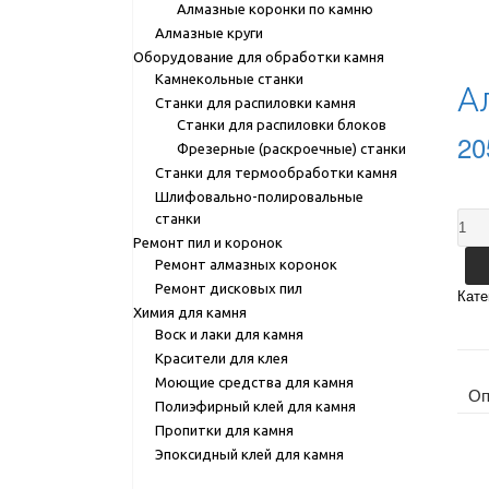
Алмазные коронки по камню
Алмазные круги
Оборудование для обработки камня
Камнекольные станки
А
Станки для распиловки камня
Станки для распиловки блоков
20
Фрезерные (раскроечные) станки
Станки для термообработки камня
Шлифовально-полировальные
Коли
станки
Алм
Ремонт пил и коронок
сегм
Ремонт алмазных коронок
диск
Ремонт дисковых пил
Кате
ПН
Химия для камня
40х7
Воск и лаки для камня
сери
Красители для клея
S
Моющие средства для камня
Оп
Полиэфирный клей для камня
Пропитки для камня
Эпоксидный клей для камня