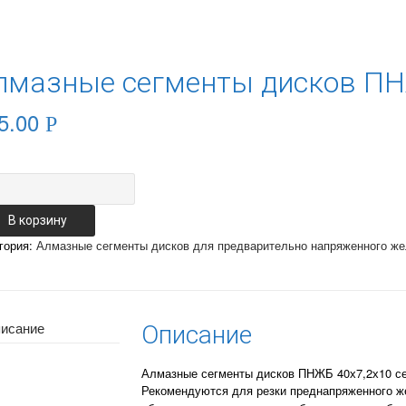
лмазные сегменты дисков ПНЖ
5.00
Р
чество
азные
енты
В корзину
ов
гория:
Алмазные сегменты дисков для предварительно напряженного ж
ЖБ
,2х10
я
исание
Описание
Алмазные сегменты дисков ПНЖБ 40х7,2х10 сер
Рекомендуются для резки преднапряженного же