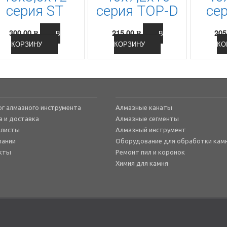
серия SТ
серия ТОР-D
се
300.00
215.00
205
В
В
Р
Р
КОРЗИНУ
КОРЗИНУ
КО
ог алмазного инструмента
Алмазные канаты
а и доставка
Алмазные сегменты
-листы
Алмазный инструмент
пании
Оборудование для обработки кам
кты
Ремонт пил и коронок
Химия для камня