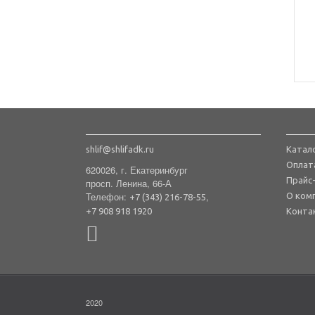
shlif@shlifadk.ru
Катал
Оплат
620026, г. Екатеринбург
Прайс
просп. Ленина, 66-А
Телефон:
,
О ком
+7 (343) 216-78-55
+7 908 918 1920
Конта
2020